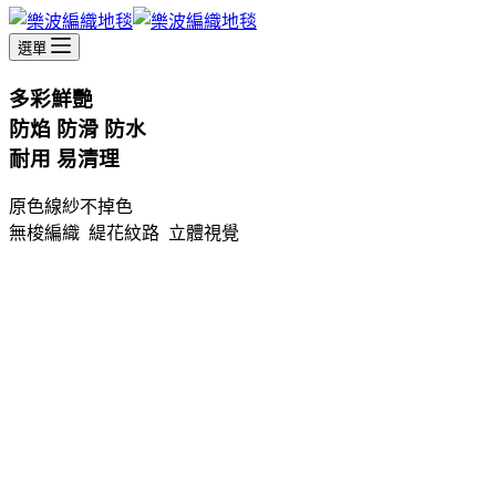
選單
多彩鮮艷
防焰 防滑 防水
耐用 易清理
原色線紗不掉色
無梭編織 緹花紋路 立體視覺