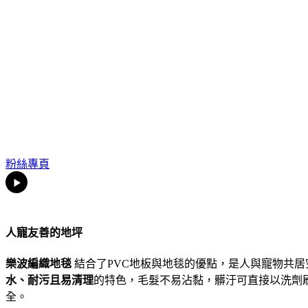
粉絲專頁
人寵友善的地坪
樂波編織地毯
結合了PVC地板與地毯的優點，是人與寵物共
水、耐污且易清理
的特色，毛髮不易沾黏，髒汙可直接以洗劑
全。