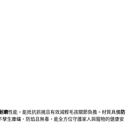
耐磨
性能，能抵抗抓撓且有效減輕毛孩關節負擔
。材質具備
防
不孳生塵蟎、防焰且無毒
，能全方位守護家人與寵物的健康安