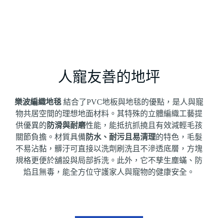
人寵友善的地坪
樂波編織地毯
結合了PVC地板與地毯的優點，是人與寵
物共居空間的理想地面材料
。其特殊的立體編織工藝提
供優異的
防滑與耐磨
性能，能抵抗抓撓且有效減輕毛孩
關節負擔
。材質具備
防水、耐污且易清理
的特色，毛髮
不易沾黏，髒汙可直接以洗劑刷洗且不滲透底層，方塊
規格更便於舖設與局部拆洗
。此外，它
不孳生塵蟎、防
焰且無毒
，能全方位守護家人與寵物的健康安全。