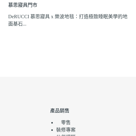
慕思寢具門市
DeRUCCI 慕思寢具 x 樂波地毯：打造極致睡眠美學的地
面基石...
產品銷售
零售
裝修專案